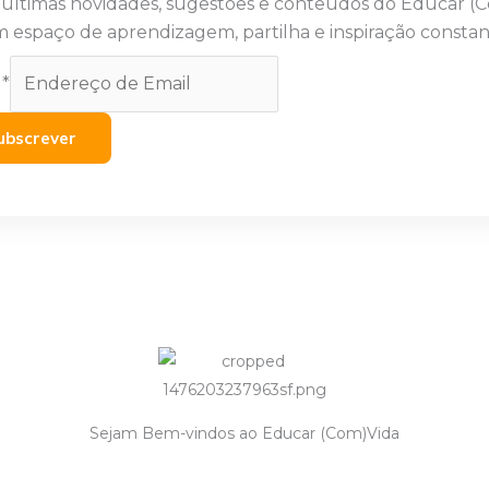
 últimas novidades, sugestões e conteúdos do Educar (
 espaço de aprendizagem, partilha e inspiração constan
l
*
ubscrever
Sejam Bem-vindos ao Educar (Com)Vida