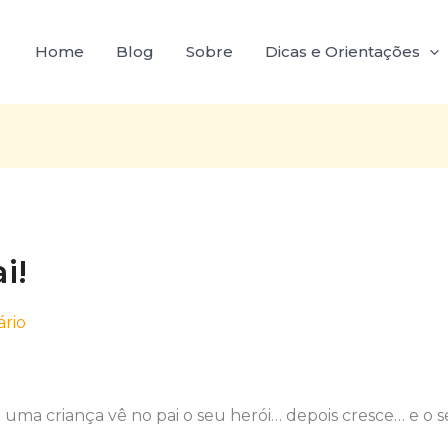
Home
Blog
Sobre
Dicas e Orientações
i!
rio
uma criança vê no pai o seu herói… depois cresce… e o 