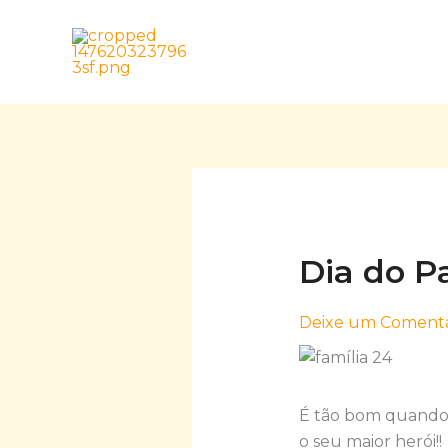
Skip
to
content
Dia do Pa
Deixe um Comentá
É tão bom quando 
o seu maior herói!!