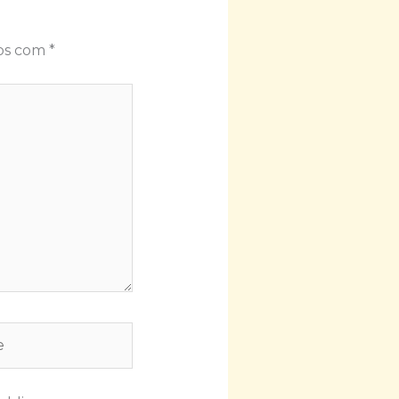
dos com
*