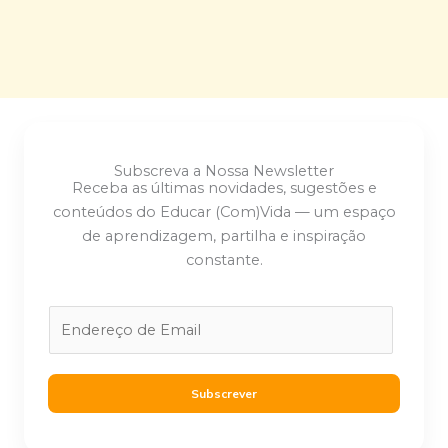
Subscreva a Nossa Newsletter
Receba as últimas novidades, sugestões e
conteúdos do Educar (Com)Vida — um espaço
de aprendizagem, partilha e inspiração
constante.
E
m
a
i
Subscrever
l
*