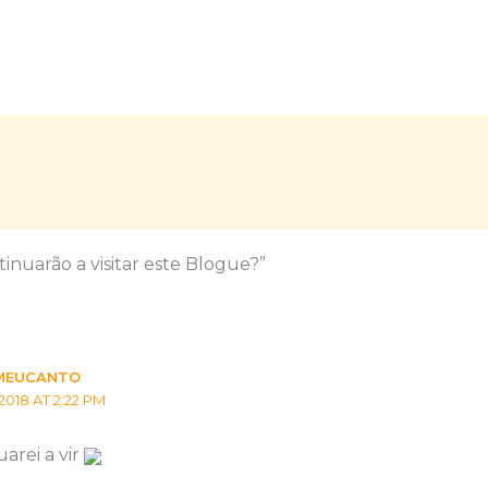
inuarão a visitar este Blogue?”
MEUCANTO
2018 AT 2:22 PM
arei a vir