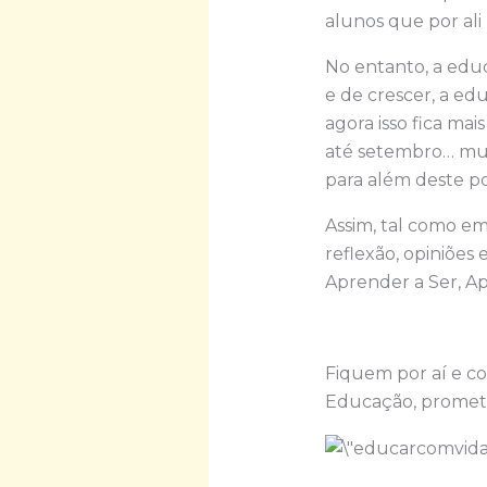
alunos que por al
No entanto, a educ
e de crescer, a e
agora isso fica ma
até setembro… mui
para além deste po
Assim, tal como em
reflexão, opiniões
Aprender a Ser, A
Fiquem por aí e co
Educação, prometo