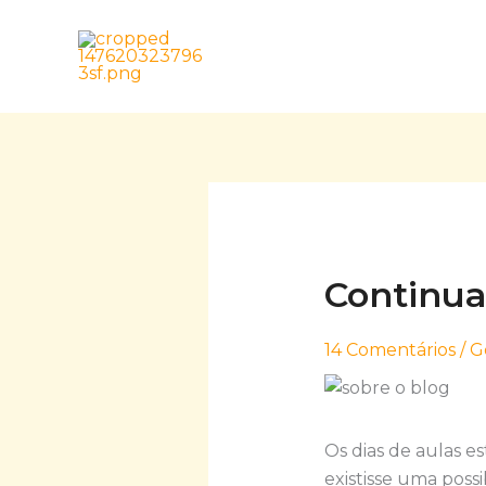
Skip
to
content
Continuar
14 Comentários
/
G
Os dias de aulas e
existisse uma poss