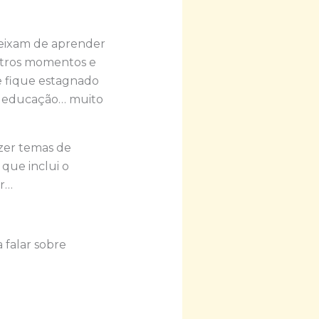
deixam de aprender
outros momentos e
ue fique estagnado
de educação… muito
azer temas de
 que inclui o
er…
 falar sobre