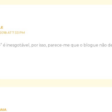
LE
2018 AT 7:33 PM
é inesgotável, por isso, parece-me que o blogue não deve
MAIA