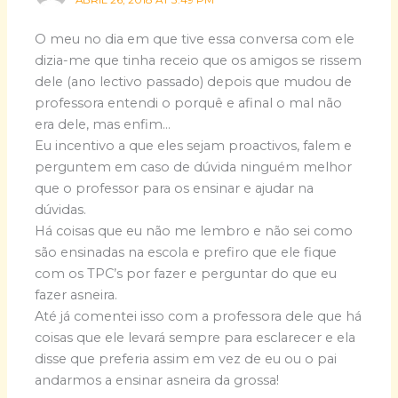
ABRIL 26, 2018 AT 3:49 PM
O meu no dia em que tive essa conversa com ele
dizia-me que tinha receio que os amigos se rissem
dele (ano lectivo passado) depois que mudou de
professora entendi o porquê e afinal o mal não
era dele, mas enfim…
Eu incentivo a que eles sejam proactivos, falem e
perguntem em caso de dúvida ninguém melhor
que o professor para os ensinar e ajudar na
dúvidas.
Há coisas que eu não me lembro e não sei como
são ensinadas na escola e prefiro que ele fique
com os TPC’s por fazer e perguntar do que eu
fazer asneira.
Até já comentei isso com a professora dele que há
coisas que ele levará sempre para esclarecer e ela
disse que preferia assim em vez de eu ou o pai
andarmos a ensinar asneira da grossa!