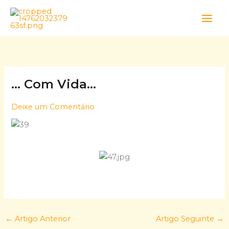
Skip
to
content
… Com Vida…
Deixe um Comentário
←
Artigo Anterior
Artigo Seguinte
→