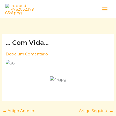
Skip
to
content
… Com Vida…
Deixe um Comentário
←
Artigo Anterior
Artigo Seguinte
→