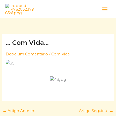
Skip
to
content
… Com Vida…
Deixe um Comentário
/
Com Vida
←
Artigo Anterior
Artigo Seguinte
→