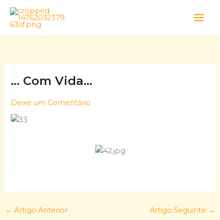
Skip
to
content
… Com Vida…
Deixe um Comentário
←
Artigo Anterior
Artigo Seguinte
→