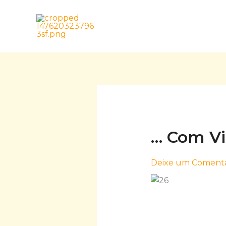
Skip
to
content
… Com V
Deixe um Comentá