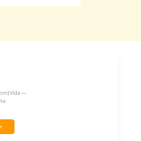
Com)Vida —
te.
er