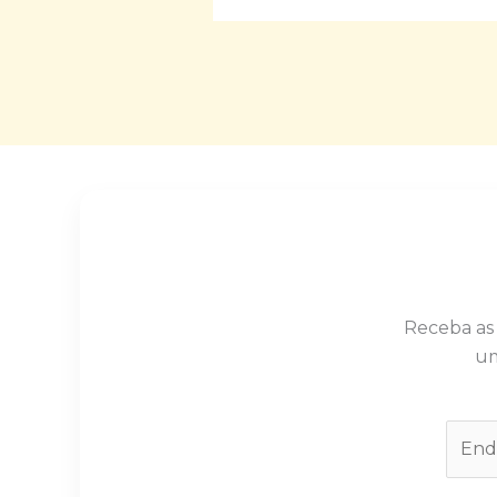
Receba as
um
E
m
a