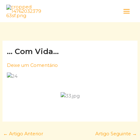
Skip
to
content
… Com Vida…
Deixe um Comentário
←
Artigo Anterior
Artigo Seguinte
→