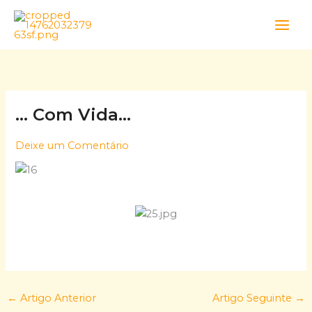
Skip
to
content
… Com Vida…
Deixe um Comentário
←
Artigo Anterior
Artigo Seguinte
→