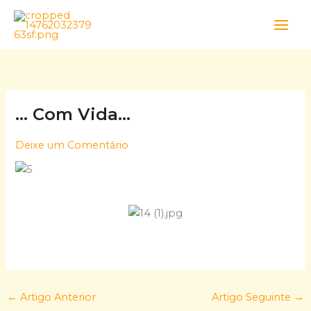
Skip
to
content
… Com Vida…
Deixe um Comentário
←
Artigo Anterior
Artigo Seguinte
→