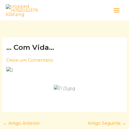
Skip
to
content
… Com Vida…
Deixe um Comentário
←
Artigo Anterior
Artigo Seguinte
→