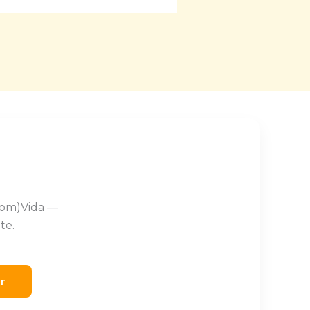
Com)Vida —
te.
er