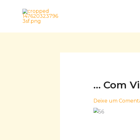
Skip
to
content
… Com V
Deixe um Comentá