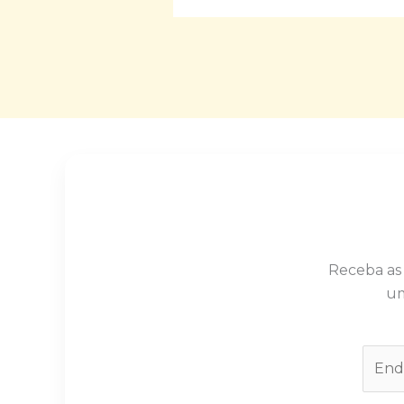
Receba as
um
E
m
a