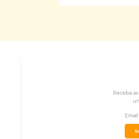
Receba as
um
Emai
S