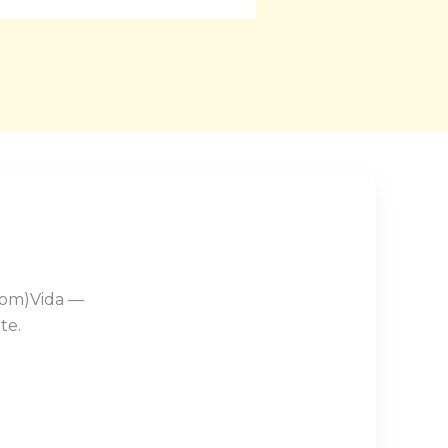
Com)Vida —
te.