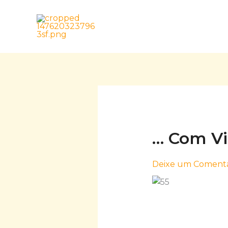
Skip
to
content
… Com V
Deixe um Comentá