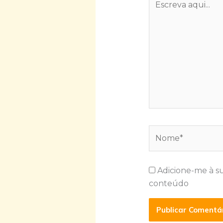
aqui...
Nome*
Adicione-me à s
conteúdo