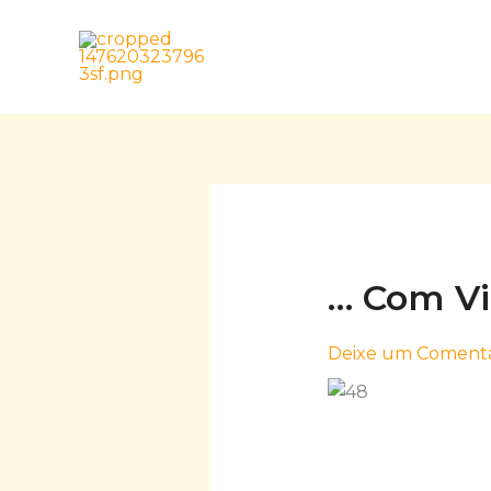
Skip
to
content
… Com V
Deixe um Comentá