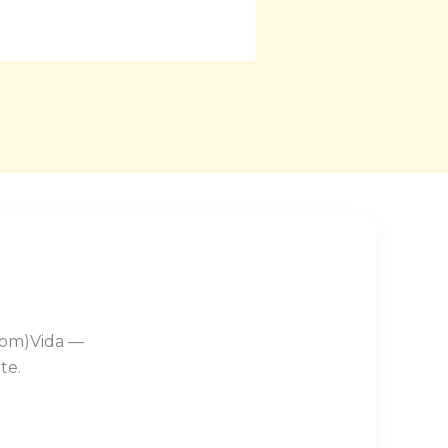
Com)Vida —
te.