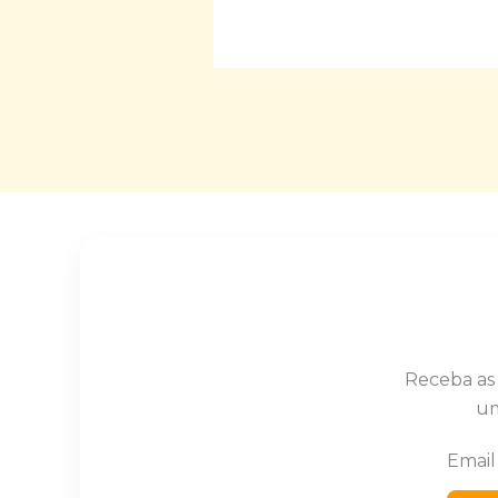
Receba as
um
Emai