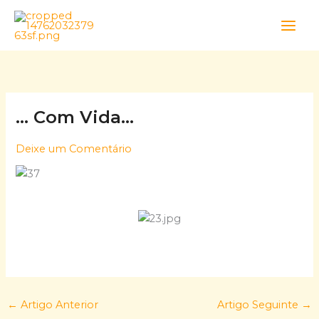
Skip
to
content
… Com Vida…
Deixe um Comentário
←
Artigo Anterior
Artigo Seguinte
→