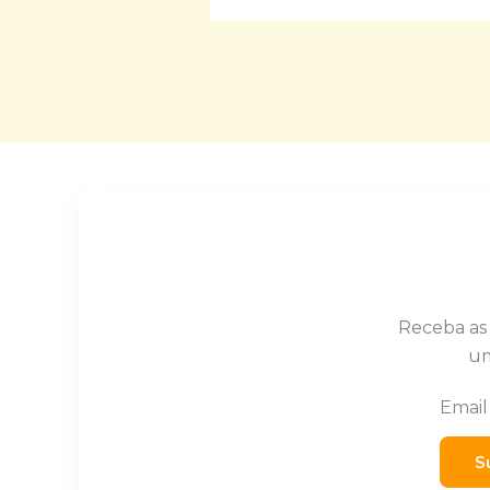
Receba as
um
Emai
S