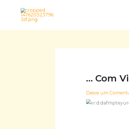
Skip
to
content
… Com V
Deixe um Comentá