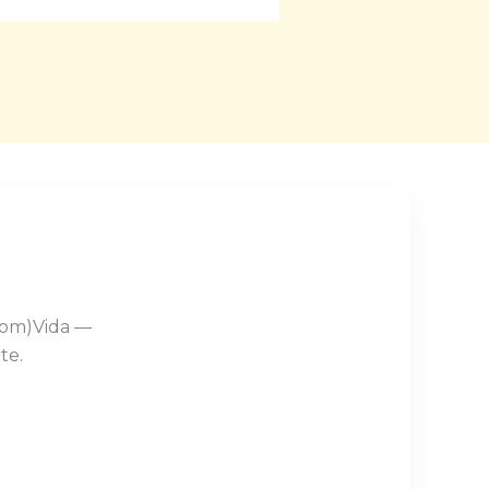
Com)Vida —
te.