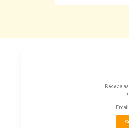
Receba as
um
Emai
S