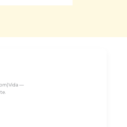
Com)Vida —
te.