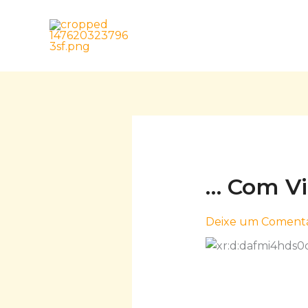
Skip
to
content
… Com V
Deixe um Comentá