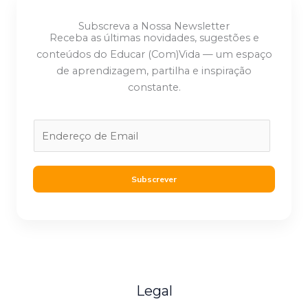
Subscreva a Nossa Newsletter
Receba as últimas novidades, sugestões e
conteúdos do Educar (Com)Vida — um espaço
de aprendizagem, partilha e inspiração
constante.
E
m
a
i
Subscrever
l
*
Legal