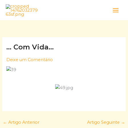
Skip
to
content
… Com Vida…
Deixe um Comentário
←
Artigo Anterior
Artigo Seguinte
→