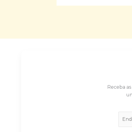
Receba as
um
E
m
a