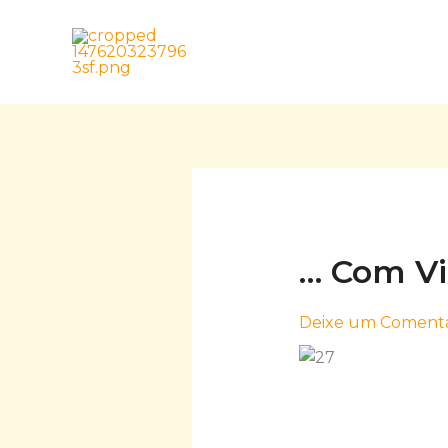
Skip
to
content
… Com V
Deixe um Comentá