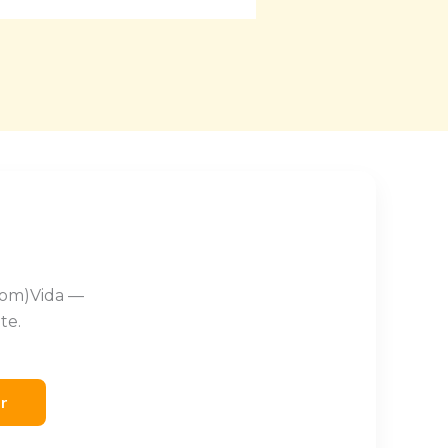
Com)Vida —
te.
er