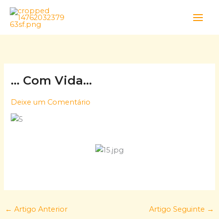
Skip
to
content
… Com Vida…
Deixe um Comentário
←
Artigo Anterior
Artigo Seguinte
→