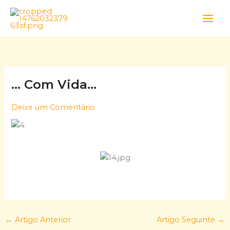
Skip
to
content
… Com Vida…
Deixe um Comentário
←
Artigo Anterior
Artigo Seguinte
→