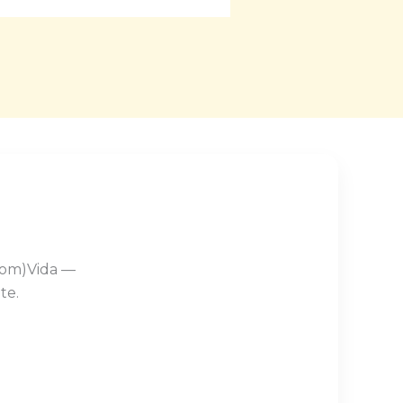
Com)Vida —
te.