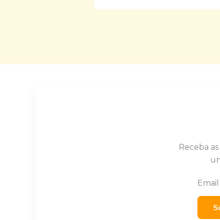
Receba as
um
Emai
S