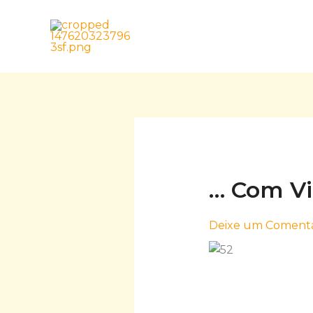
Skip
to
content
… Com V
Deixe um Comentá