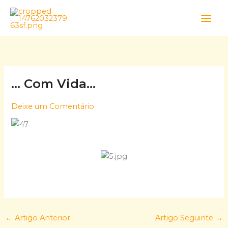
Skip
to
content
… Com Vida…
Deixe um Comentário
←
Artigo Anterior
Artigo Seguinte
→