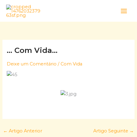
Skip
to
content
… Com Vida…
Deixe um Comentário
/
Com Vida
←
Artigo Anterior
Artigo Seguinte
→