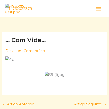
Skip
to
content
… Com Vida…
Deixe um Comentário
←
Artigo Anterior
Artigo Seguinte
→