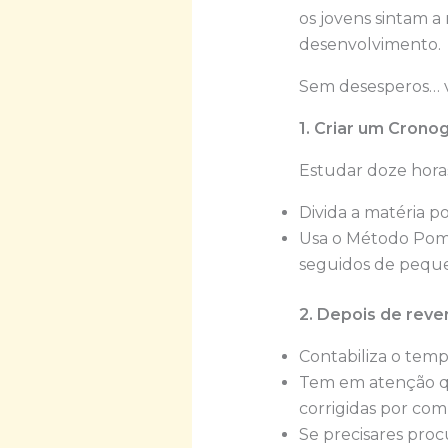
os jovens sintam a
desenvolvimento.
Sem desesperos… va
1. Criar um Crono
Estudar doze horas
Divida a matéria po
Usa o Método Pomo
seguidos de pequen
2. Depois de reve
Contabiliza o temp
Tem em atenção qu
corrigidas por com
Se precisares proc