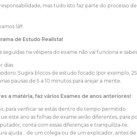
 responsabilidade, mas tudo isto faz parte do processo d
mos lá!!!
grama de Estudo Realista!
 seguidas na véspera do exame não vai funciona e sabes
r dias
doro: Sugira blocos de estudo focado (por exemplo, 25
as pausas de 5 a 10 minutos para arejar a mente.
res a matéria, faz vários Exames de anos anteriores!
o, para verificar se estás dentro do tempo permitido.
e este ano as folhas de exame serão diferentes, para p
putador, conta com essas diferenças e tranquiliza-te.
ura ajuda… de um colega ou de um explicador, antes de 