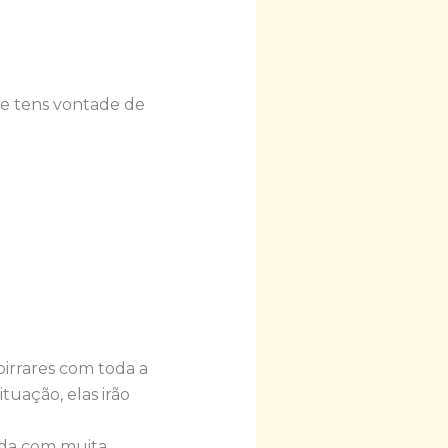
ue tens vontade de
birrares com toda a
uação, elas irão
ada com muita