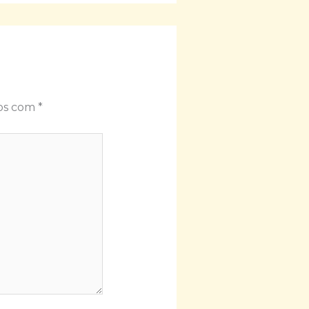
dos com
*