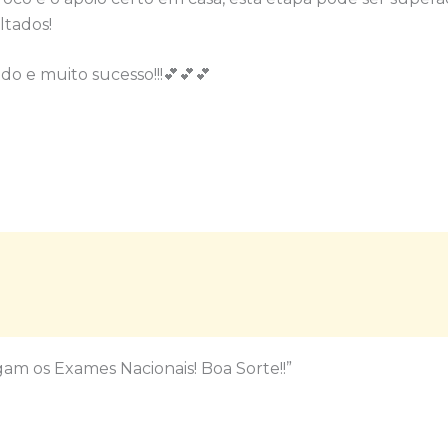
ltados!
o e muito sucesso!!!💕💕💕
m os Exames Nacionais! Boa Sorte!!”