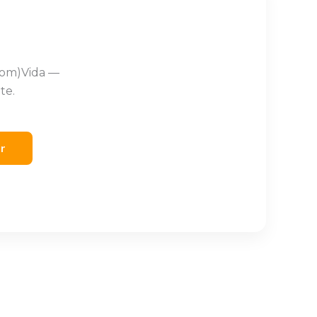
Com)Vida —
te.
er