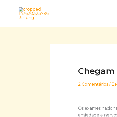
Skip
to
content
Chegam o
2 Comentários
/
Es
Os exames naciona
ansiedade e nervos