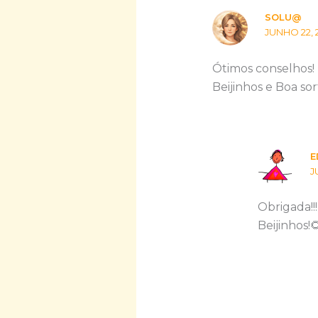
SOLU@
JUNHO 22, 
Ótimos conselhos!
Beijinhos e Boa sor
E
J
Obrigada!!!
Beijinhos!