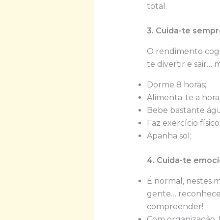
total.
3. Cuida-te sempr
O rendimento cogni
te divertir e sair…
Dorme 8 horas;
Alimenta-te a horas
Bebe bastante águ
Faz exercício físico
Apanha sol;
4. Cuida-te emoc
É normal, nestes m
gente… reconhece q
compreender!
Com organização, f