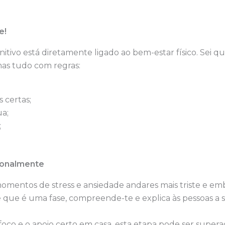
e!
tivo está diretamente ligado ao bem-estar físico. Sei q
 mas tudo com regras:
 certas;
a;
;
ionalmente
omentos de stress e ansiedade andares mais triste e em
ue é uma fase, compreende-te e explica às pessoas a sit
oco e o apoio certo em casa, esta etapa pode ser super