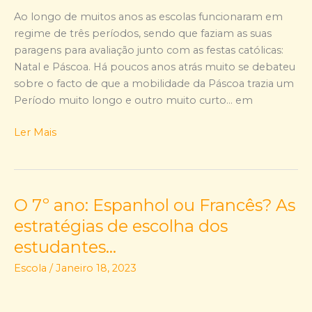
prática!?
Ao longo de muitos anos as escolas funcionaram em
regime de três períodos, sendo que faziam as suas
paragens para avaliação junto com as festas católicas:
Natal e Páscoa. Há poucos anos atrás muito se debateu
sobre o facto de que a mobilidade da Páscoa trazia um
Período muito longo e outro muito curto… em
Ler Mais
O 7º ano: Espanhol ou Francês? As
O
7º
estratégias de escolha dos
ano:
estudantes…
Espanhol
Escola
/
Janeiro 18, 2023
ou
Francês?
As