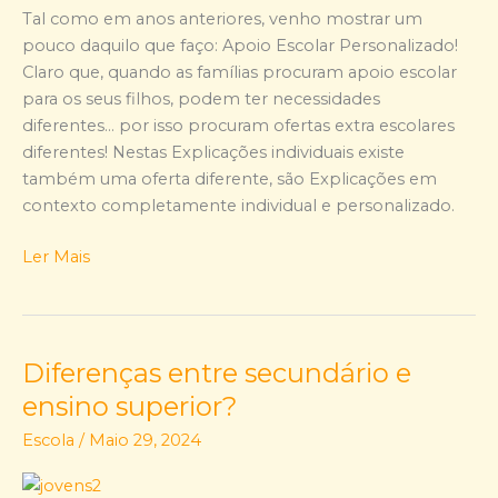
Tal como em anos anteriores, venho mostrar um
pouco daquilo que faço: Apoio Escolar Personalizado!
Claro que, quando as famílias procuram apoio escolar
para os seus filhos, podem ter necessidades
diferentes… por isso procuram ofertas extra escolares
diferentes! Nestas Explicações individuais existe
também uma oferta diferente, são Explicações em
contexto completamente individual e personalizado.
Ler Mais
Diferenças entre secundário e
Diferenças
entre
ensino superior?
secundário
Escola
/
Maio 29, 2024
e
ensino