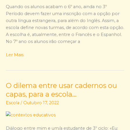
estratégias
Quando os alunos acabam o 6º ano, ainda no 3º
de
Período devem fazer uma inscrição com a opção por
escolha
outra língua estrangeira, para além do Inglês. Assim, a
dos
escola define novas turmas, de acordo com esta opção.
estudantes…
A escolha é, atualmente, entre o Francês e o Espanhol.
No 7º ano os alunos irão começar a
Ler Mais
O dilema entre usar cadernos ou
O
dilema
capas, para a escola…
entre
Escola
/
Outubro 17, 2022
usar
cadernos
ou
capas,
Diálogo entre mim e um/a estudante de 3º ciclo: «Eu: