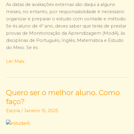
e
As datas de avaliações externas são daqui a alguns
12º
meses, no entanto, por responsabilidade é necessário
anos….
organizar e preparar o estudo com vontade e método.
Datas
Se és aluno de 4º ano, deves saber que terás de prestar
de
provas de Monitorização da Aprendizagem (ModA), às
Provas
disciplinas de Português, Inglês, Matemática e Estudo
e
do Meio. Se és
Exames:
Ler Mais
Quero ser o melhor aluno. Como
Quero
ser
faço?
o
Escola
/
Janeiro 15, 2025
melhor
aluno.
Como