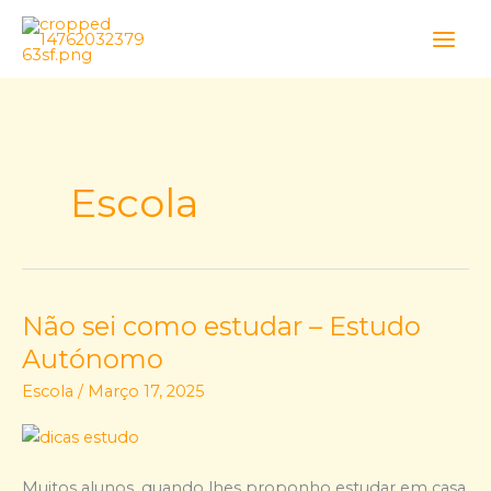
Skip
to
content
Escola
Não sei como estudar – Estudo
Não
sei
Autónomo
como
Escola
/
Março 17, 2025
estudar
–
Estudo
Autónomo
Muitos alunos, quando lhes proponho estudar em casa,