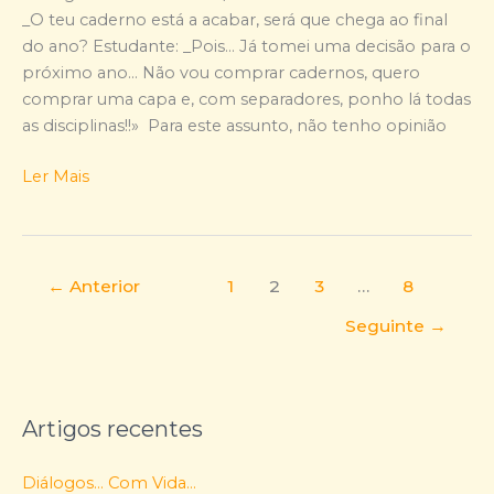
para
_O teu caderno está a acabar, será que chega ao final
a
do ano? Estudante: _Pois… Já tomei uma decisão para o
escola…
próximo ano… Não vou comprar cadernos, quero
comprar uma capa e, com separadores, ponho lá todas
as disciplinas!!» Para este assunto, não tenho opinião
Ler Mais
←
Anterior
1
2
3
…
8
Seguinte
→
Artigos recentes
Diálogos… Com Vida…