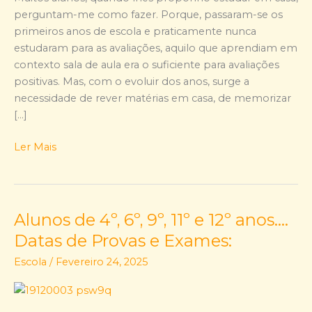
perguntam-me como fazer. Porque, passaram-se os
primeiros anos de escola e praticamente nunca
estudaram para as avaliações, aquilo que aprendiam em
contexto sala de aula era o suficiente para avaliações
positivas. Mas, com o evoluir dos anos, surge a
necessidade de rever matérias em casa, de memorizar
[…]
Ler Mais
Alunos de 4º, 6º, 9º, 11º e 12º anos….
Alunos
de
Datas de Provas e Exames:
4º,
Escola
/
Fevereiro 24, 2025
6º,
9º,
11º