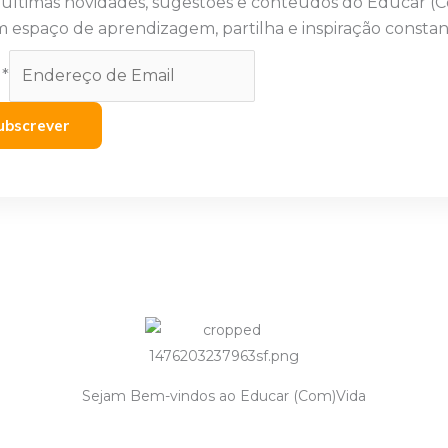
 últimas novidades, sugestões e conteúdos do Educar (
 espaço de aprendizagem, partilha e inspiração constan
l
*
ubscrever
Sejam Bem-vindos ao Educar (Com)Vida