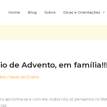
Home
Blog
Sobre
Dicas e Orientações
io de Advento, em família!!
rio
/
Apoio ao Ensino
 aproxima-se e com ele, todos nós, só pensamos no Na
raz.