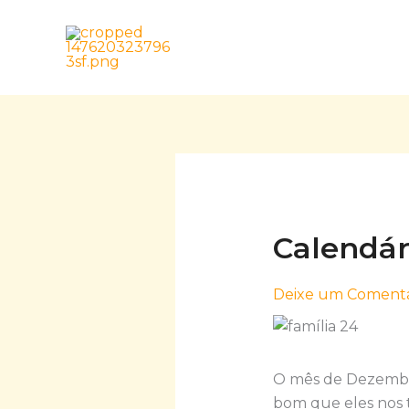
Skip
to
content
Calendár
Deixe um Comentá
O mês de Dezembro
bom que eles nos t