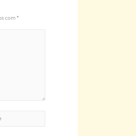
dos com
*