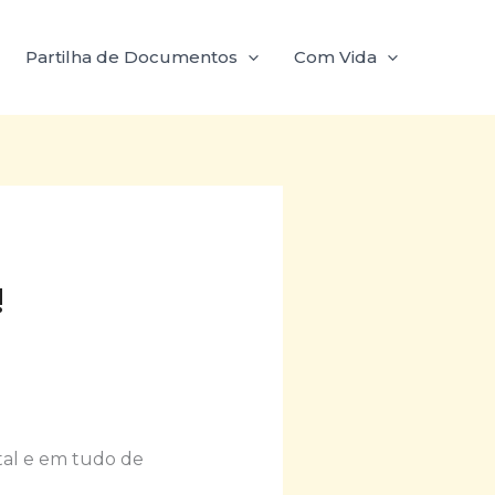
Partilha de Documentos
Com Vida
!
tal e em tudo de