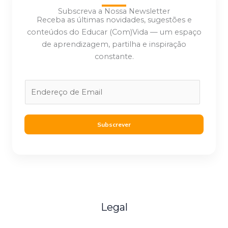
Subscreva a Nossa Newsletter
Receba as últimas novidades, sugestões e
conteúdos do Educar (Com)Vida — um espaço
de aprendizagem, partilha e inspiração
constante.
E
m
a
i
Subscrever
l
*
Legal