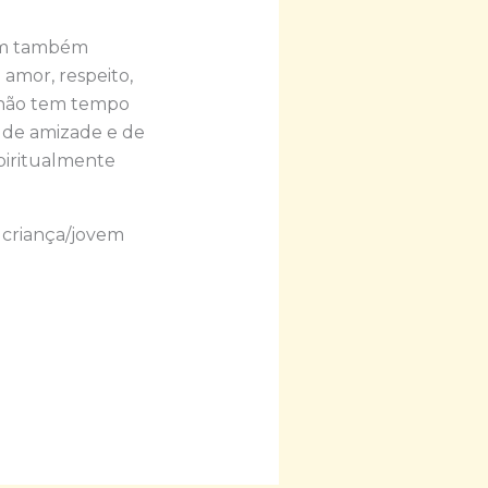
vem também
amor, respeito,
e não tem tempo
, de amizade e de
piritualmente
 criança/jovem