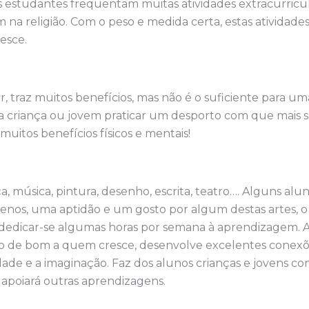
os estudantes frequentam muitas atividades extracurricul
 na religião. Com o peso e medida certa, estas atividad
esce.
r, traz muitos benefícios, mas não é o suficiente para uma
 criança ou jovem praticar um desporto com que mais se
muitos benefícios físicos e mentais!
ça, música, pintura, desenho, escrita, teatro…. Alguns al
nos, uma aptidão e um gosto por algum destas artes, o
 dedicar-se algumas horas por semana à aprendizagem. 
 de bom a quem cresce, desenvolve excelentes conexõe
dade e a imaginação. Faz dos alunos crianças e jovens c
 apoiará outras aprendizagens.