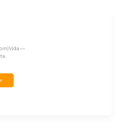
Com)Vida —
te.
er