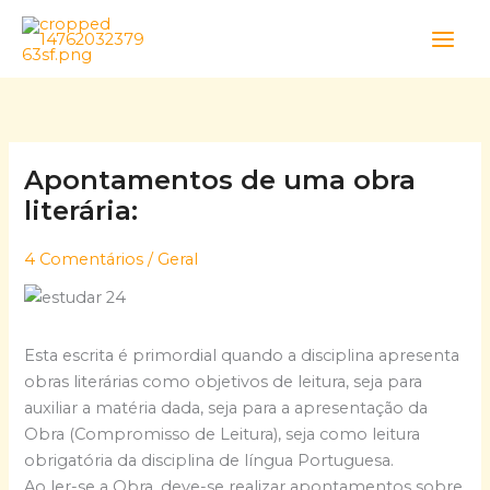
Skip
to
content
Apontamentos de uma obra
literária:
4 Comentários
/
Geral
Esta escrita é primordial quando a disciplina apresenta
obras literárias como objetivos de leitura, seja para
auxiliar a matéria dada, seja para a apresentação da
Obra (Compromisso de Leitura), seja como leitura
obrigatória da disciplina de língua Portuguesa.
Ao ler-se a Obra, deve-se realizar apontamentos sobre