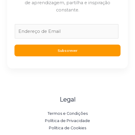
de aprendizagem, partilha e inspiração
constante.
E
m
a
i
Subscrever
l
*
Legal
Termos e Condições
Política de Privacidade
Política de Cookies