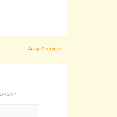
Artigo Seguinte
→
dos com
*