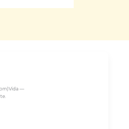
Com)Vida —
te.