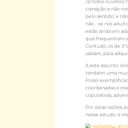
Já todos ouvimos 
transição e não nos
pelo sentido’ e n
não… se nós adulto
estão ainda em ada
que frequentam o 1
Contudo, os de 3ºc
sabiam, para adqu
A este assunto re
também uma mudan
Posso exemplifica
coordenadas e ora
copulativas, adver
Por estas razões, 
nesse estudo, é im