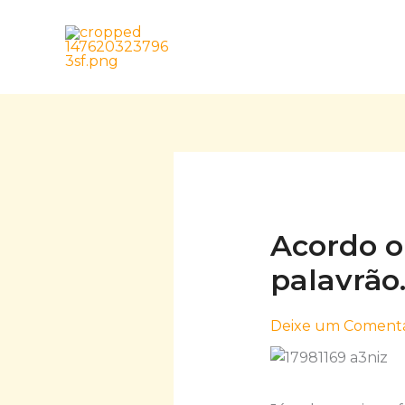
Skip
to
content
Acordo o
palavrão
Deixe um Comentá