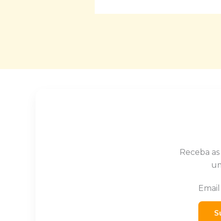
Receba as
um
Emai
S