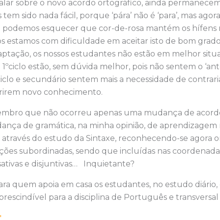
falar sobre o novo acordo ortográfico, ainda permanece
 tem sido nada fácil, porque ‘pára’ não é ‘para’, mas agora
ão podemos esquecer que cor-de-rosa mantém os hífens m
s estamos com dificuldade em aceitar isto de bom grado,
ptação, os nossos estudantes não estão em melhor situa
ºciclo estão, sem dúvida melhor, pois não sentem o ‘ante
iclo e secundário sentem mais a necessidade de contrar
irirem novo conhecimento.
lembro que não ocorreu apenas uma mudança de acordo
ça de gramática, na minha opinião, de aprendizagem 
r através do estudo da Sintaxe, reconhecendo-se agora o
ções subordinadas, sendo que incluídas nas coordenadas
sativas e disjuntivas… Inquietante?
para quem apoia em casa os estudantes, no estudo diário, 
prescindível para a disciplina de Português e transversal