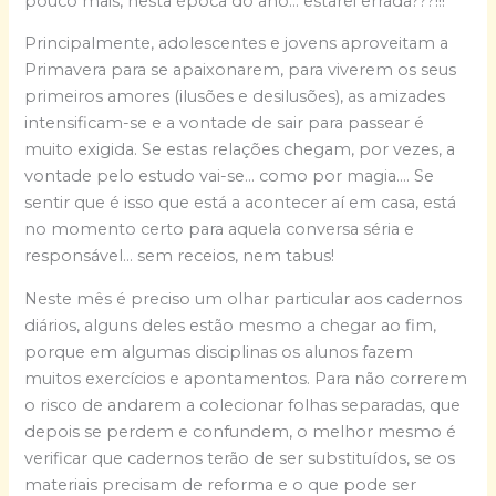
pouco mais, nesta época do ano… estarei errada???!!!
Principalmente, adolescentes e jovens aproveitam a
Primavera para se apaixonarem, para viverem os seus
primeiros amores (ilusões e desilusões), as amizades
intensificam-se e a vontade de sair para passear é
muito exigida. Se estas relações chegam, por vezes, a
vontade pelo estudo vai-se… como por magia…. Se
sentir que é isso que está a acontecer aí em casa, está
no momento certo para aquela conversa séria e
responsável… sem receios, nem tabus!
Neste mês é preciso um olhar particular aos cadernos
diários, alguns deles estão mesmo a chegar ao fim,
porque em algumas disciplinas os alunos fazem
muitos exercícios e apontamentos. Para não correrem
o risco de andarem a colecionar folhas separadas, que
depois se perdem e confundem, o melhor mesmo é
verificar que cadernos terão de ser substituídos, se os
materiais precisam de reforma e o que pode ser