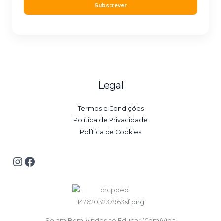
i
Subscrever
l
*
Legal
Termos e Condições
Política de Privacidade
Política de Cookies
Sejam Bem-vindos ao Educar (Com)Vida