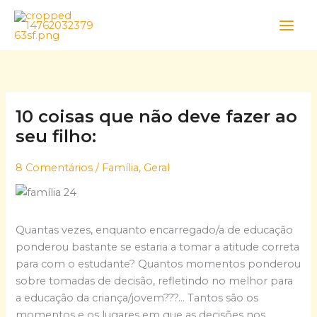
Skip
to
content
10 coisas que não deve fazer ao
seu filho:
8 Comentários
/
Família
,
Geral
Quantas vezes, enquanto encarregado/a de educação
ponderou bastante se estaria a tomar a atitude correta
para com o estudante? Quantos momentos ponderou
sobre tomadas de decisão, refletindo no melhor para
a educação da criança/jovem???… Tantos são os
momentos e os lugares em que as decisões nos