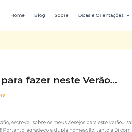
Home
Blog
Sobre
Dicas e Orientações
 para fazer neste Verão…
ral
fio, escrever sobre os meus desejos para este verão… s
o!! Portanto, agradeço a dupla nomeação, tanto a Di co