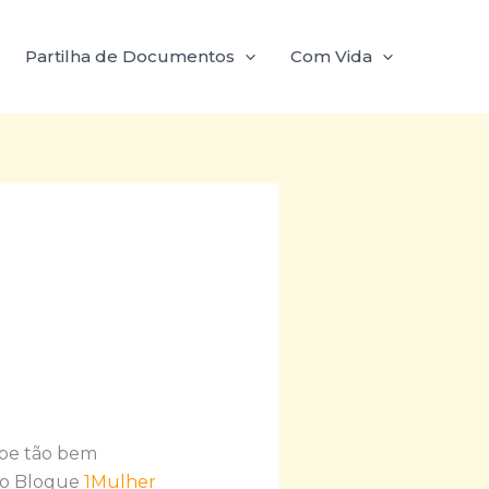
Partilha de Documentos
Com Vida
abe tão bem
m o Blogue
1Mulher