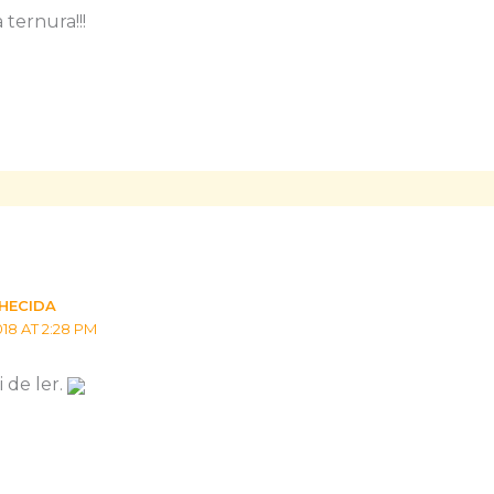
ternura!!!
HECIDA
18 AT 2:28 PM
i de ler.