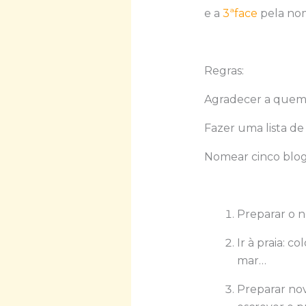
e a
3ªface
pela no
Regras:
Agradecer a quem 
Fazer uma lista de
Nomear cinco blog
Preparar o n
Ir à praia: c
mar…
Preparar nov