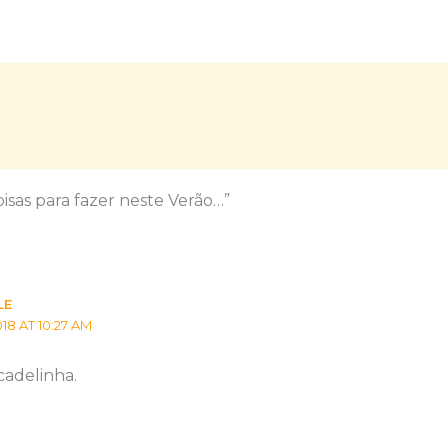
isas para fazer neste Verão…”
LE
18 AT 10:27 AM
cadelinha.