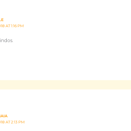
LE
18 AT 1:16 PM
indos.
MAIA
18 AT 2:13 PM