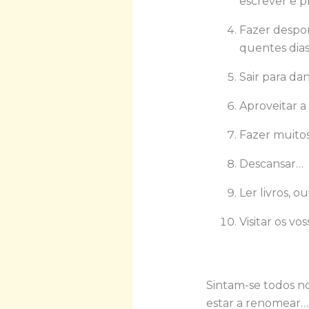
escrever e p
Fazer despor
quentes dia
Sair para da
Aproveitar a
Fazer muito
Descansar…
Ler livros, o
Visitar os vo
Sintam-se todos no
estar a renomear…