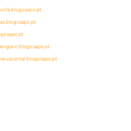
orfa.blogs.sapo.pt
as.blogs.sapo.pt
ogs.sapo.pt
iengano.blogs.sapo.pt
meuquintal.blogs.sapo.pt