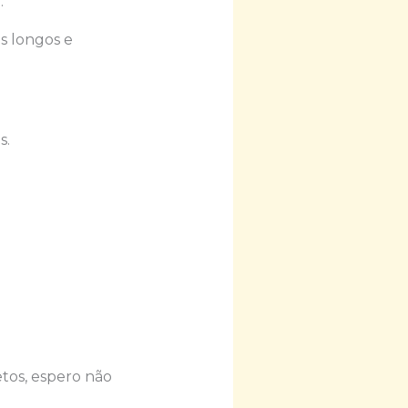
…
es longos e
s.
etos, espero não