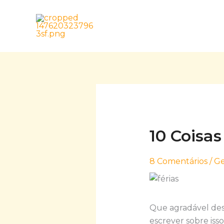
Skip
to
content
10 Coisas
8 Comentários
/
Ge
Que agradável desa
escrever sobre iss