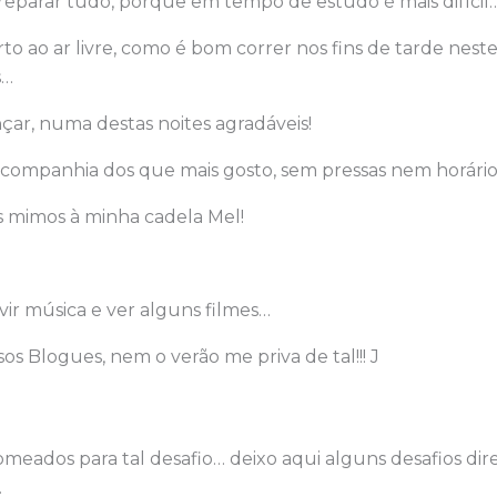
reparar tudo, porque em tempo de estudo é mais difícil
to ao ar livre, como é bom correr nos fins de tarde nest
s…
nçar, numa destas noites agradáveis!
 companhia dos que mais gosto, sem pressas nem horário
s mimos à minha cadela Mel!
uvir música e ver alguns filmes…
ssos Blogues, nem o verão me priva de tal!!! J
meados para tal desafio… deixo aqui alguns desafios dir
.