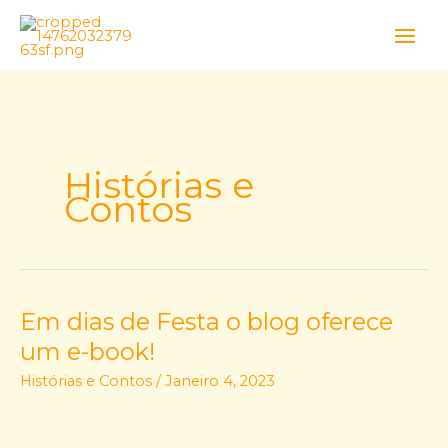
Skip
to
content
Histórias e
Contos
Em dias de Festa o blog oferece
Em
dias
um e-book!
de
Histórias e Contos
/
Janeiro 4, 2023
Festa
o
blog