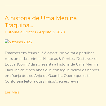
A história de Uma Menina
A
história
Traquina…
de
Histórias e Contos
/
Agosto 3, 2020
Uma
Menina
Traquina…
Estamos em férias e já é oportuno voltar a partilhar
mais uma das minhas Histórias & Contos. Desta vez o
Educar(Com)Vida apresenta a história de Uma Menina
Traquina de cinco anos que consegue deixar os nervos
em franja do seu Anjo da Guarda… Quero que este
Conto seja feito ‘a duas mãos’… eu escrevi a
Ler Mais