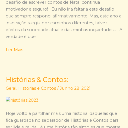
desafio de escrever contos de Natal continua
motivador e seguro! Eu não iria faltar a este desafio
que sempre respondi afirmativamente. Mas, este ano a
inspiração surgiu por caminhos diferentes, talvez
efeitos da sociedade atual e das minhas inquietudes… A
verdade é que
Ler Mais
Histórias & Contos:
Histórias
&
Geral
,
Histórias e Contos
/
Junho 28, 2021
Contos:
Hoje volto a partilhar mais uma história, daquelas que
fica guardada no separador de Histórias e Contos para
ser lida e relida… é uma história tão simples que mostra