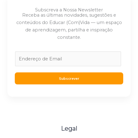
Subscreva a Nossa Newsletter
Receba as últimas novidades, sugestões e
conteúdos do Educar (Com)Vida — um espaço
de aprendizagem, partilha e inspiração
constante.
E
m
a
i
Subscrever
l
*
Legal