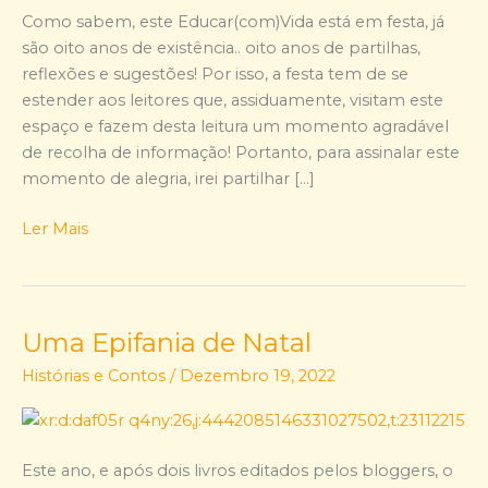
oferece
Como sabem, este Educar(com)Vida está em festa, já
um
são oito anos de existência.. oito anos de partilhas,
e-
reflexões e sugestões! Por isso, a festa tem de se
book!
estender aos leitores que, assiduamente, visitam este
espaço e fazem desta leitura um momento agradável
de recolha de informação! Portanto, para assinalar este
momento de alegria, irei partilhar […]
Ler Mais
Uma Epifania de Natal
Uma
Epifania
Histórias e Contos
/
Dezembro 19, 2022
de
Natal
Este ano, e após dois livros editados pelos bloggers, o