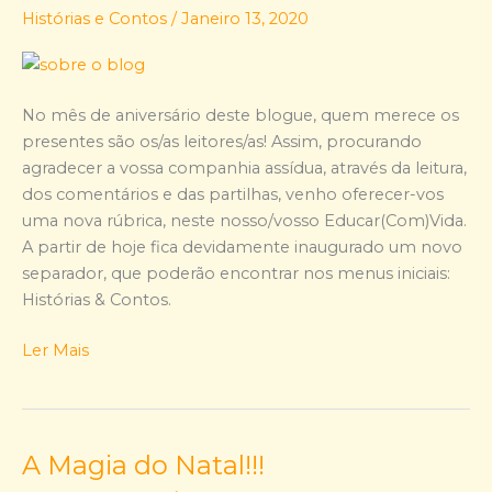
vosso
Histórias e Contos
/
Janeiro 13, 2020
Presente
de
Aniversário!
No mês de aniversário deste blogue, quem merece os
presentes são os/as leitores/as! Assim, procurando
agradecer a vossa companhia assídua, através da leitura,
dos comentários e das partilhas, venho oferecer-vos
uma nova rúbrica, neste nosso/vosso Educar(Com)Vida.
A partir de hoje fica devidamente inaugurado um novo
separador, que poderão encontrar nos menus iniciais:
Histórias & Contos.
Ler Mais
A Magia do Natal!!!
A
Magia