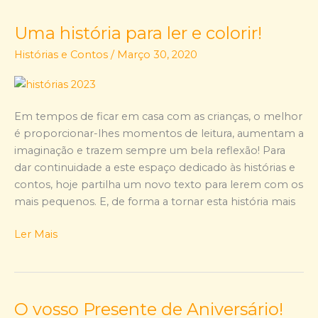
Uma história para ler e colorir!
Uma
história
Histórias e Contos
/
Março 30, 2020
para
ler
e
colorir!
Em tempos de ficar em casa com as crianças, o melhor
é proporcionar-lhes momentos de leitura, aumentam a
imaginação e trazem sempre um bela reflexão! Para
dar continuidade a este espaço dedicado às histórias e
contos, hoje partilha um novo texto para lerem com os
mais pequenos. E, de forma a tornar esta história mais
Ler Mais
O vosso Presente de Aniversário!
O